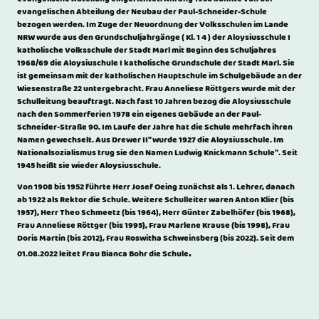
evangelischen Abteilung der Neubau der Paul-Schneider-Schule
bezogen werden. Im Zuge der Neuordnung der Volksschulen im Lande
NRW wurde aus den Grundschuljahrgänge ( Kl. 1 4 ) der Aloysiusschule I
katholische Volksschule der Stadt Marl mit Beginn des Schuljahres
1968/69 die Aloysiuschule I katholische Grundschule der Stadt Marl. Sie
ist gemeinsam mit der katholischen Hauptschule im Schulgebäude an der
Wiesenstraße 22 untergebracht. Frau Anneliese Röttgers wurde mit der
Schulleitung beauftragt. Nach fast 10 Jahren bezog die Aloysiusschule
nach den Sommerferien 1978 ein eigenes Gebäude an der Paul-
Schneider-Straße 90. Im Laufe der Jahre hat die Schule mehrfach ihren
Namen gewechselt. Aus Drewer II" wurde 1927 die Aloysiusschule. Im
Nationalsozialismus trug sie den Namen Ludwig Knickmann Schule". Seit
1945 heißt sie wieder Aloysiusschule.
Von 1908 bis 1952 führte Herr Josef Oeing zunächst als 1. Lehrer, danach
ab 1922 als Rektor die Schule. Weitere Schulleiter waren Anton Klier (bis
1957), Herr Theo Schmeetz (bis 1964), Herr Günter Zabelhöfer (bis 1968),
Frau Anneliese Röttger (bis 1995), Frau Marlene Krause (bis 1998), Frau
Doris Martin (bis 2012), Frau Roswitha Schweinsberg (bis 2022). Seit dem
.
01.08.2022 leitet Frau Bianca Bohr die Schule