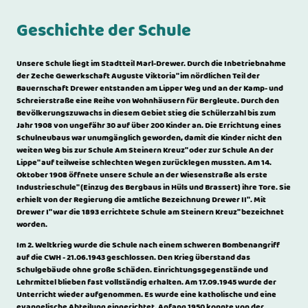
Geschichte der Schule
Unsere Schule liegt im Stadtteil Marl-Drewer. Durch die Inbetriebnahme
der Zeche Gewerkschaft Auguste Viktoria" im nördlichen Teil der
Bauernschaft Drewer entstanden am Lipper Weg und an der Kamp- und
Schreierstraße eine Reihe von Wohnhäusern für Bergleute. Durch den
Bevölkerungszuwachs in diesem Gebiet stieg die Schülerzahl bis zum
Jahr 1908 von ungefähr 30 auf über 200 Kinder an. Die Errichtung eines
Schulneubaus war unumgänglich geworden, damit die Kinder nicht den
weiten Weg bis zur Schule Am Steinern Kreuz" oder zur Schule An der
Lippe" auf teilweise schlechten Wegen zurücklegen mussten. Am 14.
Oktober 1908 öffnete unsere Schule an der Wiesenstraße als erste
Industrieschule" (Einzug des Bergbaus in Hüls und Brassert) ihre Tore. Sie
erhielt von der Regierung die amtliche Bezeichnung Drewer II". Mit
Drewer I" war die 1893 errichtete Schule am Steinern Kreuz" bezeichnet
worden.
Im 2. Weltkrieg wurde die Schule nach einem schweren Bombenangriff
auf die CWH - 21.06.1943 geschlossen. Den Krieg überstand das
Schulgebäude ohne große Schäden. Einrichtungsgegenstände und
Lehrmittel blieben fast vollständig erhalten. Am 17.09.1945 wurde der
Unterricht wieder aufgenommen. Es wurde eine katholische und eine
evangelische Abteilung eingerichtet. Anfang 1950 konnte von der